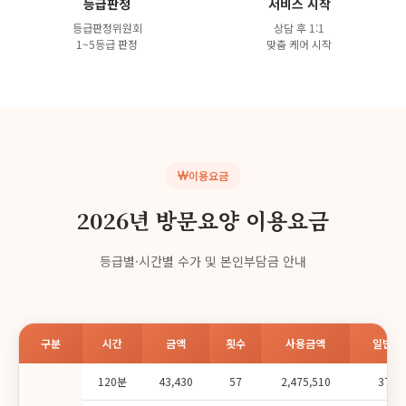
등급판정
서비스 시작
등급판정위원회
상담 후 1:1
1~5등급 판정
맞춤 케어 시작
이용요금
2026년 방문요양 이용요금
등급별·시간별 수가 및 본인부담금 안내
구분
시간
금액
횟수
사용금액
일반(1
120분
43,430
57
2,475,510
371,