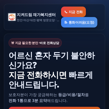
📞 지금 전화
지켜드림 재가복지센터
천안·아산·대전·평택 방문요양 · 요양등급/비용 무료상담
📝 통화어려움(요청)
🚨 지금 필요한 분만 ·
바로 전화상담
어르신 혼자 두기 불안하
신가요?
지금 전화하시면
빠르게
안내드립니다.
보호자분이 가장 궁금해하는
등급/비용/절차
를
전화 1통으로 3분 요약
해드립니다.